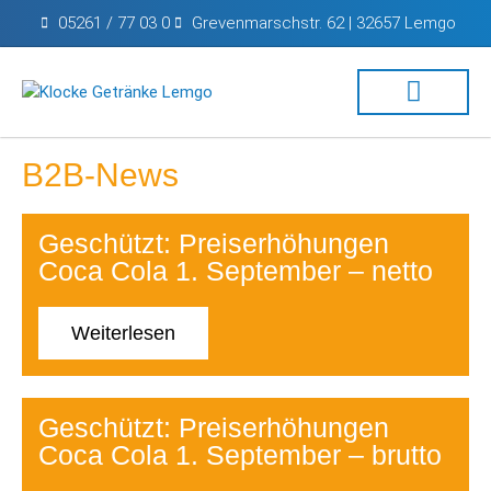
05261 / 77 03 0
Grevenmarschstr. 62 | 32657 Lemgo
B2B-News
Geschützt: Preiserhöhungen
Coca Cola 1. September – netto
Weiterlesen
Geschützt: Preiserhöhungen
Coca Cola 1. September – brutto